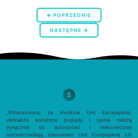
🡰 POPRZEDNIE
NASTĘPNE 🡲
„
Sfinansowano ze środków Unii Europejskiej.
Jednakże wyrażone poglądy i opinie należą
wyłącznie do autora(ów) i niekoniecznie
odzwierciedlają stanowisko Unii Europejskiej lub