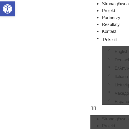
Otwórz pasek narzędzi
Strona główna
Projekt
Partnerzy
Rezultaty
Kontakt
Polski
English
Deutsc
Ελληνι
Italiano
Lietuvi
македо
Españo
Strona główna
Projekt