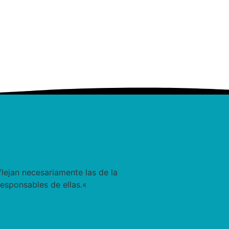
lejan necesariamente las de la
esponsables de ellas.
«