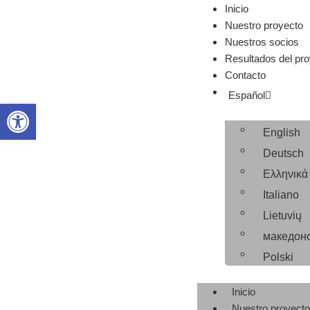
Inicio
Nuestro proyecto
Nuestros socios
Resultados del pr
Contacto
Español
Abrir barra de herramientas
English
Deutsch
Ελληνικά
Italiano
Lietuvių
македон
Polski
Inicio
Nuestro proyecto