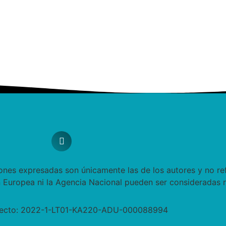
ones expresadas son únicamente las de los autores y no ref
n Europea ni la Agencia Nacional pueden ser consideradas r
yecto: 2022-1-LT01-KA220-ADU-000088994