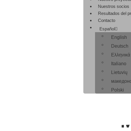
Nuestros socios
Resultados del p
Contacto
Español
English
Deutsch
Ελληνικά
Italiano
Lietuvių
македон
Polski