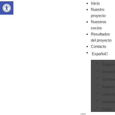
Abrir barra de herramientas
Inicio
Nuestro
proyecto
Nuestros
socios
Resultados
del proyecto
Contacto
Español
English
Deutsc
Ελληνι
Italiano
Lietuvi
македо
Polski