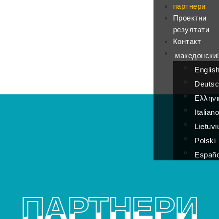
партнери
Проектни
резултати
Контакт
македонски
Englis
Deuts
Ελληνι
Italian
Lietuvi
Polski
Españo
ПАРТНЕРИ
ПАРТНЕРИ