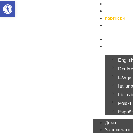
Open toolbar
Дома
За проектот
партнери
Проектни
резултати
Контакт
македонски
Englis
Deuts
Ελληνι
Italian
Lietuvi
Polski
Españo
Дома
За проектот